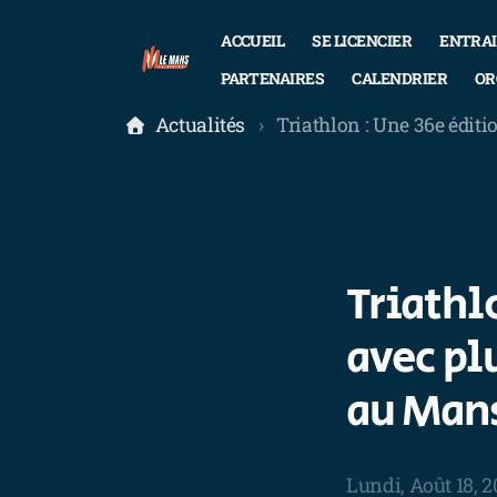
ACCUEIL
SE LICENCIER
ENTRA
PARTENAIRES
CALENDRIER
OR
Actualités
Triathlon : Une 36e éditi
Triathl
avec pl
au Man
Lundi, Août 18, 