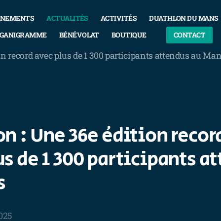
INEMENTS
ACTUALITÉS
ACTIVITÉS
DUATHLON DU MANS
GANIGRAMME
BÉNÉVOLAT
BOUTIQUE
CONTACT
on record avec plus de 1 300 participants attendus au Ma
on : Une 36e édition recor
us de 1 300 participants a
s
2025