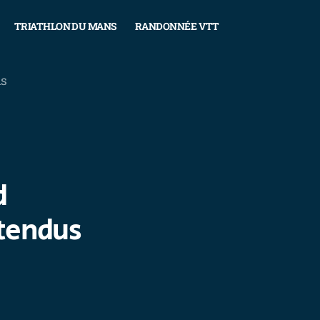
TRIATHLON DU MANS
RANDONNÉE VTT
ns
d
ttendus